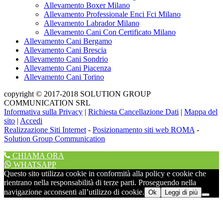
Allevamento Boxer Milano
Allevamento Professionale Enci Fci Milano
Allevamento Labrador Milano
Allevamento Cani Con Certificato Milano
Allevamento Cani Bergamo
Allevamento Cani Brescia
Allevamento Cani Sondrio
Allevamento Cani Piacenza
Allevamento Cani Torino
copyright © 2017-2018 SOLUTION GROUP
COMMUNICATION SRL
Informativa sulla Privacy
|
Richiesta Cancellazione Dati
|
Mappa del
sito
|
Accedi
Realizzazione Siti Internet
-
Posizionamento siti web ROMA
-
Solution Group Communication
CHIAMA ORA
WHATSAPP
Questo sito utilizza cookie in conformità alla policy e cookie che
rientrano nella responsabilità di terze parti. Proseguendo nella
navigazione acconsenti all’utilizzo di cookie.
Ok
Leggi di più