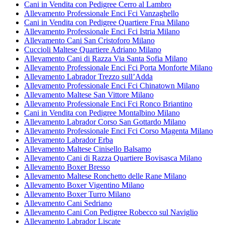
Cani in Vendita con Pedigree Cerro al Lambro
Allevamento Professionale Enci Fci Vanzaghello
Cani in Vendita con Pedigree Quartiere Frua Milano
Allevamento Professionale Enci Fci Istria Milano
Allevamento Cani San Cristoforo Milano
Cuccioli Maltese Quartiere Adriano Milano
Allevamento Cani di Razza Via Santa Sofia Milano
Allevamento Professionale Enci Fci Porta Monforte Milano
Allevamento Labrador Trezzo sull’Adda
Allevamento Professionale Enci Fci Chinatown Milano
Allevamento Maltese San Vittore Milano
Allevamento Professionale Enci Fci Ronco Briantino
Cani in Vendita con Pedigree Montalbino Milano
Allevamento Labrador Corso San Gottardo Milano
Allevamento Professionale Enci Fci Corso Magenta Milano
Allevamento Labrador Erba
Allevamento Maltese Cinisello Balsamo
Allevamento Cani di Razza Quartiere Bovisasca Milano
Allevamento Boxer Bresso
Allevamento Maltese Ronchetto delle Rane Milano
Allevamento Boxer Vigentino Milano
Allevamento Boxer Turro Milano
Allevamento Cani Sedriano
Allevamento Cani Con Pedigree Robecco sul Naviglio
Allevamento Labrador Liscate