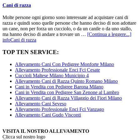
Cani di razza
Molte persone ogni giorno sono interessate ad acquistare cani di
razza e quindi sono quelle persone che hanno deciso di non adottare
un cane, non per forza un cucciolo, o da un canile o da uno stallo,
ma hanno deciso di andare a trovare un …
[Continua a leggere...]
infoCani di razza
TOP TEN SERVICE:
Allevamento Cani Con Pedigree Monforte Milano
Allevamento Professionale Enci Fci Cesate
Cuccioli Maltese Milano Municipio 4
Allevamento Cani di Razza Quinto Romano Milano
Cani in Vendita con Pedigree Barona Milano
Cani in Vendita con Pedigree San Zenone al Lambro
Allevamento Cani di Razza Villaggio dei Fiori Milano
Allevamento Cani Seveso
Allevamento Professionale Enci Fci Vanzago
Allevamento Cani Gudo Visconti
VISITA IL NOSTRO ALLEVAMENTO
Clicca sul nostro logo