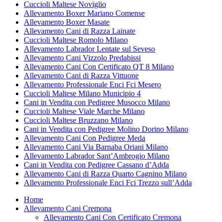
Cuccioli Maltese Noviglio
Allevamento Boxer Mariano Comense
Allevamento Boxer Masate
Allevamento Cani di Razza Lainate
Cuccioli Maltese Romolo Milano
Allevamento Labrador Lentate sul Seveso
Allevamento Cani Vizzolo Predabissi
Allevamento Cani Con Certificato QT 8 Milano
Allevamento Cani di Razza Vittuone
Allevamento Professionale Enci Fci Mesero
Cuccioli Maltese Milano Municipio 4
Cani in Vendita con Pedigree Musocco Milano
Cuccioli Maltese Viale Marche Milano
Cuccioli Maltese Bruzzano Milano
Cani in Vendita con Pedigree Molino Dorino Milano
Allevamento Cani Con Pedigree Meda
Allevamento Cani Via Barnaba Oriani Milano
Allevamento Labrador Sant’Ambrogio Milano
Cani in Vendita con Pedigree Cassano d’Adda
Allevamento Cani di Razza Quarto Cagnino Milano
Allevamento Professionale Enci Fci Trezzo sull’Adda
Home
Allevamento Cani Cremona
Allevamento Cani Con Certificato Cremona