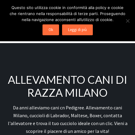
Passa
Passa
Passa
ALLEVAMENTO CANI
Questo sito utilizza cookie in conformità alla policy e cookie
alla
al
al
che rientrano nella responsabilità di terze parti. Proseguendo
navigazione
contenuto
piè
nella navigazione acconsenti all’utilizzo di cookie.
Allevamento cani Milano, cuccioli di Labrador, Maltese,
primaria
principale
di
Boxer, contatta l'allevatore e trova il tuo cucciolo ideale
Ok
Leggi di più
pagina
con un clic.
ALLEVAMENTO CANI DI
RAZZA MILANO
Da anni alleviamo cani cn Pedigree. Allevamento cani
Milano, cuccioli di Labrador, Maltese, Boxer, contatta
l'allevatore e trova il tuo cucciolo ideale con un clic. Vieni a
scoprire il piacere di un amico per la vita!