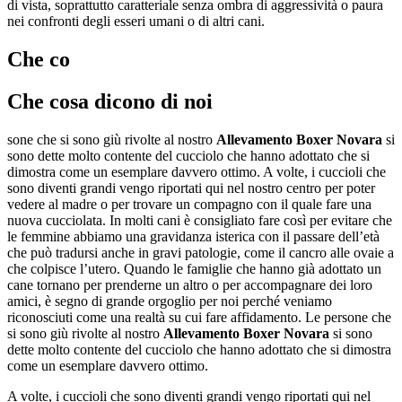
di vista, soprattutto caratteriale senza ombra di aggressività o paura
nei confronti degli esseri umani o di altri cani.
Che co
Che cosa dicono di noi
sone che si sono giù rivolte al nostro
Allevamento Boxer Novara
si
sono dette molto contente del cucciolo che hanno adottato che si
dimostra come un esemplare davvero ottimo. A volte, i cuccioli che
sono diventi grandi vengo riportati qui nel nostro centro per poter
vedere al madre o per trovare un compagno con il quale fare una
nuova cucciolata. In molti cani è consigliato fare così per evitare che
le femmine abbiamo una gravidanza isterica con il passare dell’età
che può tradursi anche in gravi patologie, come il cancro alle ovaie a
che colpisce l’utero. Quando le famiglie che hanno già adottato un
cane tornano per prenderne un altro o per accompagnare dei loro
amici, è segno di grande orgoglio per noi perché veniamo
riconosciuti come una realtà su cui fare affidamento. Le persone che
si sono giù rivolte al nostro
Allevamento Boxer Novara
si sono
dette molto contente del cucciolo che hanno adottato che si dimostra
come un esemplare davvero ottimo.
A volte, i cuccioli che sono diventi grandi vengo riportati qui nel