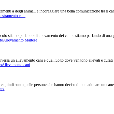
enti a degli animali e incoraggiare una bella comunicazione tra il cane e
estramento cani
olo stiamo parlando di allevamento dei cani e stiamo parlando di una p
nfoAllevamento Maltese
rsa un allevamento cani e quel luogo dove vengono allevati e curati cuc
foAllevamento cani
a e quindi sono quelle persone che hanno deciso di non adottare un cane
zza