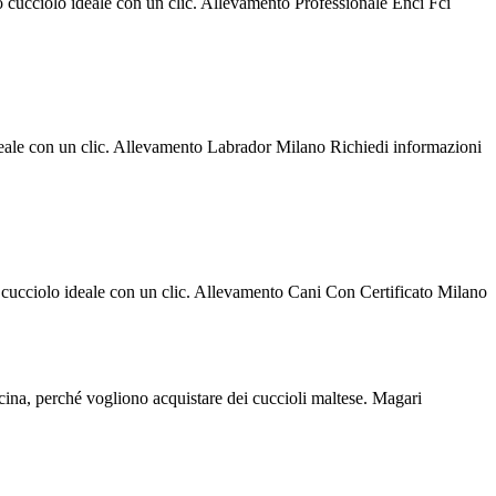
o cucciolo ideale con un clic. Allevamento Professionale Enci Fci
ideale con un clic. Allevamento Labrador Milano Richiedi informazioni
o cucciolo ideale con un clic. Allevamento Cani Con Certificato Milano
vicina, perché vogliono acquistare dei cuccioli maltese. Magari