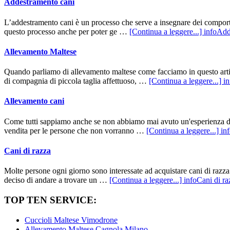
Addestramento cani
L’addestramento cani è un processo che serve a insegnare dei comportam
questo processo anche per poter ge …
[Continua a leggere...]
infoAdd
Allevamento Maltese
Quando parliamo di allevamento maltese come facciamo in questo artic
di compagnia di piccola taglia affettuoso, …
[Continua a leggere...]
i
Allevamento cani
Come tutti sappiamo anche se non abbiamo mai avuto un'esperienza dive
vendita per le persone che non vorranno …
[Continua a leggere...]
in
Cani di razza
Molte persone ogni giorno sono interessate ad acquistare cani di razz
deciso di andare a trovare un …
[Continua a leggere...]
infoCani di ra
TOP TEN SERVICE:
Cuccioli Maltese Vimodrone
Allevamento Maltese Cagnola Milano