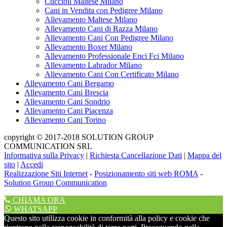
Cuccioli Maltese Milano
Cani in Vendita con Pedigree Milano
Allevamento Maltese Milano
Allevamento Cani di Razza Milano
Allevamento Cani Con Pedigree Milano
Allevamento Boxer Milano
Allevamento Professionale Enci Fci Milano
Allevamento Labrador Milano
Allevamento Cani Con Certificato Milano
Allevamento Cani Bergamo
Allevamento Cani Brescia
Allevamento Cani Sondrio
Allevamento Cani Piacenza
Allevamento Cani Torino
copyright © 2017-2018 SOLUTION GROUP
COMMUNICATION SRL
Informativa sulla Privacy
|
Richiesta Cancellazione Dati
|
Mappa del
sito
|
Accedi
Realizzazione Siti Internet
-
Posizionamento siti web ROMA
-
Solution Group Communication
CHIAMA ORA
WHATSAPP
Questo sito utilizza cookie in conformità alla policy e cookie che