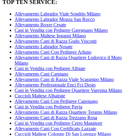
TOP TEN SERVICE:
Allevamento Labrador Viale Sondrio Milano
Allevamento Labrador Monza San Rocco
Allevamento Boxer Cesate
Cani in Vendita con Pedigree Garegnano Milano
Allevamento Maltese Inganni Milano
Allevamento Cani di Razza Gudo Visconti
Allevamento Labrador Nosate
Allevamento Cani Con Pedigree Arluno
Allevamento Cani di Razza Quartiere Lodovico il Moro
Milano
Cani in Vendita con Pedigree Albiate
Allevamento Cani Carpiano
Allevamento Cani di Razza Viale Scarampo Milano
Allevamento Professionale Enci Fci Desio
Cani in Vendita con Pedigree Quartiere Varesina Milano
Cuccioli Maltese Albairate
Allevamento Cani Con Pedigree Caponago
Cani in Vendita con Pedigree Pavia
Allevamento Cani di Razza Quartiere Teramo Milano
Allevamento Cani di Razza Trezzano Rosa
Cani in Vendita con Pedigree Cerro Maggiore
Allevamento Cani Con Certificato Lazzate
Cuccioli Maltese Colonne Di San Lorenzo Milano