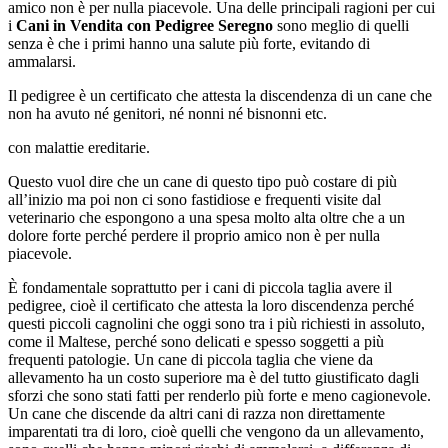
amico non è per nulla piacevole. Una delle principali ragioni per cui
i
Cani in Vendita con Pedigree Seregno
sono meglio di quelli
senza è che i primi hanno una salute più forte, evitando di
ammalarsi.
Il pedigree è un certificato che attesta la discendenza di un cane che
non ha avuto né genitori, né nonni né bisnonni etc.
con malattie ereditarie.
Questo vuol dire che un cane di questo tipo può costare di più
all’inizio ma poi non ci sono fastidiose e frequenti visite dal
veterinario che espongono a una spesa molto alta oltre che a un
dolore forte perché perdere il proprio amico non è per nulla
piacevole.
È fondamentale soprattutto per i cani di piccola taglia avere il
pedigree, cioè il certificato che attesta la loro discendenza perché
questi piccoli cagnolini che oggi sono tra i più richiesti in assoluto,
come il Maltese, perché sono delicati e spesso soggetti a più
frequenti patologie. Un cane di piccola taglia che viene da
allevamento ha un costo superiore ma è del tutto giustificato dagli
sforzi che sono stati fatti per renderlo più forte e meno cagionevole.
Un cane che discende da altri cani di razza non direttamente
imparentati tra di loro, cioè quelli che vengono da un allevamento,