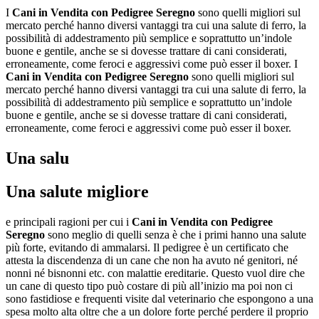
I
Cani in Vendita con Pedigree Seregno
sono quelli migliori sul
mercato perché hanno diversi vantaggi tra cui una salute di ferro, la
possibilità di addestramento più semplice e soprattutto un’indole
buone e gentile, anche se si dovesse trattare di cani considerati,
erroneamente, come feroci e aggressivi come può esser il boxer. I
Cani in Vendita con Pedigree Seregno
sono quelli migliori sul
mercato perché hanno diversi vantaggi tra cui una salute di ferro, la
possibilità di addestramento più semplice e soprattutto un’indole
buone e gentile, anche se si dovesse trattare di cani considerati,
erroneamente, come feroci e aggressivi come può esser il boxer.
Una salu
Una salute migliore
e principali ragioni per cui i
Cani in Vendita con Pedigree
Seregno
sono meglio di quelli senza è che i primi hanno una salute
più forte, evitando di ammalarsi. Il pedigree è un certificato che
attesta la discendenza di un cane che non ha avuto né genitori, né
nonni né bisnonni etc. con malattie ereditarie. Questo vuol dire che
un cane di questo tipo può costare di più all’inizio ma poi non ci
sono fastidiose e frequenti visite dal veterinario che espongono a una
spesa molto alta oltre che a un dolore forte perché perdere il proprio