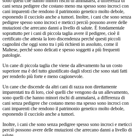
sono quelli che hanno minori rischi di ammalarsi, a differenza di
cani senza pedigree che costano meno ma spesso sono incroci con
cani imparenti che rendono il patrimonio genetico molto debole,
esponendo il cucciolo anche a tumori. Inoltre, i cani che sono senza
pedigree spesso sono incroci e meticci perciò possono avere delle
mutazioni che arrecano danni a livello di salute. È fondamentale
soprattutto per i cani di piccola taglia avere il pedigree, cioè il
certificato che attesta la loro discendenza perché questi piccoli
cagnolini che oggi sono tra i più richiesti in assoluto, come il
Maltese, perché sono delicati e spesso soggetti a più frequenti
patologie.
Un cane di piccola taglia che viene da allevamento ha un costo
superiore ma è del tutto giustificato dagli sforzi che sono stati fatti
per renderlo più forte e meno cagionevole.
Un cane che discende da altri cani di razza non direttamente
imparentati tra di loro, cioè quelli che vengono da un allevamento,
sono quelli che hanno minori rischi di ammalarsi, a differenza di
cani senza pedigree che costano meno ma spesso sono incroci con
cani imparenti che rendono il patrimonio genetico molto debole,
esponendo il cucciolo anche a tumori.
Inoltre, i cani che sono senza pedigree spesso sono incroci e meticci
perciò possono avere delle mutazioni che arrecano danni a livello di
salute.