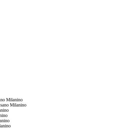
no Milanino
sano Milanino
nino
nino
anino
anino