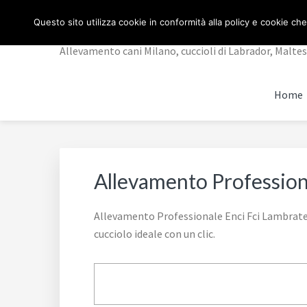
Passa
Passa
Passa
ALLEVAMENTO CANI
Questo sito utilizza cookie in conformità alla policy e cookie che
alla
al
al
navigazione
contenuto
piè
Allevamento cani Milano, cuccioli di Labrador, Maltese,
primaria
principale
di
pagina
Home
Allevamento Profession
Allevamento Professionale Enci Fci Lambrate M
cucciolo ideale con un clic.