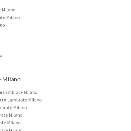
 Milano
te Milano
ano
o
o
o
 Milano
e
Lambrate Milano
cato
Lambrate Milano
brate Milano
ate Milano
te Milano
ate Milano