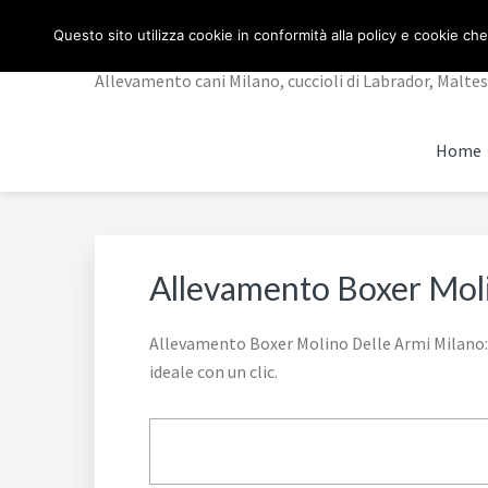
Passa
Passa
Passa
ALLEVAMENTO CANI
Questo sito utilizza cookie in conformità alla policy e cookie che
alla
al
al
navigazione
contenuto
piè
Allevamento cani Milano, cuccioli di Labrador, Maltese,
primaria
principale
di
pagina
Home
Allevamento Boxer Mol
Allevamento Boxer Molino Delle Armi Milano: A
ideale con un clic.