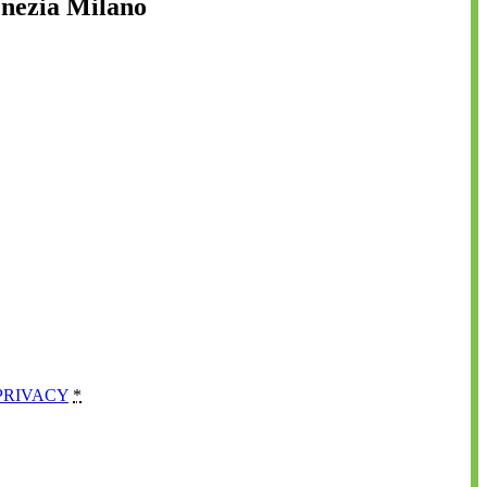
enezia Milano
PRIVACY
*