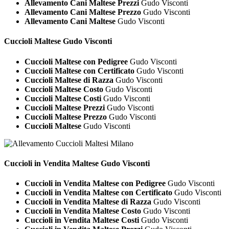
Allevamento Cani Maltese Prezzi
Gudo Visconti
Allevamento Cani Maltese Prezzo
Gudo Visconti
Allevamento Cani Maltese
Gudo Visconti
Cuccioli
Maltese Gudo Visconti
Cuccioli Maltese con Pedigree
Gudo Visconti
Cuccioli Maltese con Certificato
Gudo Visconti
Cuccioli Maltese di Razza
Gudo Visconti
Cuccioli Maltese Costo
Gudo Visconti
Cuccioli Maltese Costi
Gudo Visconti
Cuccioli Maltese Prezzi
Gudo Visconti
Cuccioli Maltese Prezzo
Gudo Visconti
Cuccioli Maltese
Gudo Visconti
Cuccioli in Vendita
Maltese Gudo Visconti
Cuccioli in Vendita Maltese con Pedigree
Gudo Visconti
Cuccioli in Vendita Maltese con Certificato
Gudo Visconti
Cuccioli in Vendita Maltese di Razza
Gudo Visconti
Cuccioli in Vendita Maltese Costo
Gudo Visconti
Cuccioli in Vendita Maltese Costi
Gudo Visconti