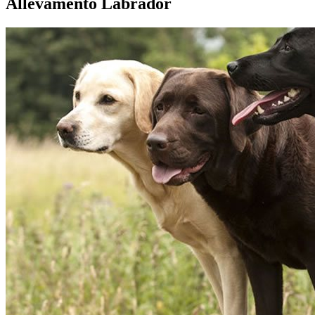
Allevamento Labrador