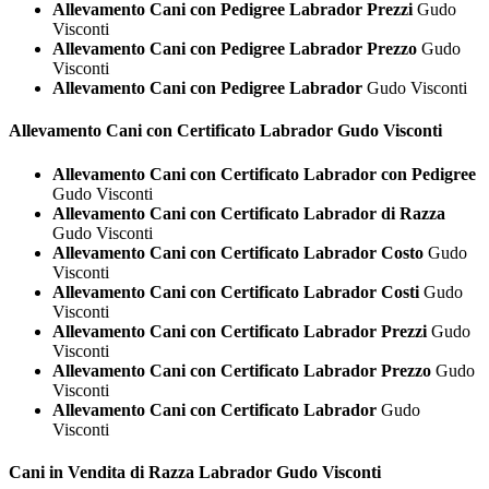
Allevamento Cani con Pedigree Labrador Prezzi
Gudo
Visconti
Allevamento Cani con Pedigree Labrador Prezzo
Gudo
Visconti
Allevamento Cani con Pedigree Labrador
Gudo Visconti
Allevamento Cani con Certificato
Labrador Gudo Visconti
Allevamento Cani con Certificato Labrador con Pedigree
Gudo Visconti
Allevamento Cani con Certificato Labrador di Razza
Gudo Visconti
Allevamento Cani con Certificato Labrador Costo
Gudo
Visconti
Allevamento Cani con Certificato Labrador Costi
Gudo
Visconti
Allevamento Cani con Certificato Labrador Prezzi
Gudo
Visconti
Allevamento Cani con Certificato Labrador Prezzo
Gudo
Visconti
Allevamento Cani con Certificato Labrador
Gudo
Visconti
Cani in Vendita di Razza
Labrador Gudo Visconti