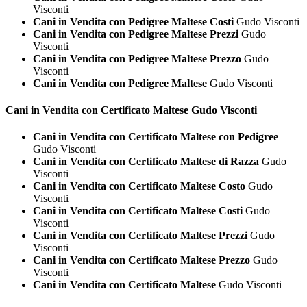
Visconti
Cani in Vendita con Pedigree Maltese Costi
Gudo Visconti
Cani in Vendita con Pedigree Maltese Prezzi
Gudo
Visconti
Cani in Vendita con Pedigree Maltese Prezzo
Gudo
Visconti
Cani in Vendita con Pedigree Maltese
Gudo Visconti
Cani in Vendita con Certificato
Maltese Gudo Visconti
Cani in Vendita con Certificato Maltese con Pedigree
Gudo Visconti
Cani in Vendita con Certificato Maltese di Razza
Gudo
Visconti
Cani in Vendita con Certificato Maltese Costo
Gudo
Visconti
Cani in Vendita con Certificato Maltese Costi
Gudo
Visconti
Cani in Vendita con Certificato Maltese Prezzi
Gudo
Visconti
Cani in Vendita con Certificato Maltese Prezzo
Gudo
Visconti
Cani in Vendita con Certificato Maltese
Gudo Visconti