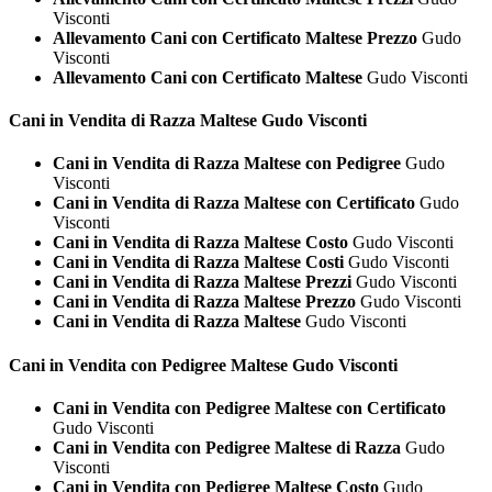
Visconti
Allevamento Cani con Certificato Maltese Prezzo
Gudo
Visconti
Allevamento Cani con Certificato Maltese
Gudo Visconti
Cani in Vendita di Razza
Maltese Gudo Visconti
Cani in Vendita di Razza Maltese con Pedigree
Gudo
Visconti
Cani in Vendita di Razza Maltese con Certificato
Gudo
Visconti
Cani in Vendita di Razza Maltese Costo
Gudo Visconti
Cani in Vendita di Razza Maltese Costi
Gudo Visconti
Cani in Vendita di Razza Maltese Prezzi
Gudo Visconti
Cani in Vendita di Razza Maltese Prezzo
Gudo Visconti
Cani in Vendita di Razza Maltese
Gudo Visconti
Cani in Vendita con Pedigree
Maltese Gudo Visconti
Cani in Vendita con Pedigree Maltese con Certificato
Gudo Visconti
Cani in Vendita con Pedigree Maltese di Razza
Gudo
Visconti
Cani in Vendita con Pedigree Maltese Costo
Gudo