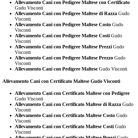
Allevamento Cani con Pedigree Maltese con Certificato
Gudo Visconti
Allevamento Cani con Pedigree Maltese di Razza
Gudo
Visconti
Allevamento Cani con Pedigree Maltese Costo
Gudo
Visconti
Allevamento Cani con Pedigree Maltese Costi
Gudo
Visconti
Allevamento Cani con Pedigree Maltese Prezzi
Gudo
Visconti
Allevamento Cani con Pedigree Maltese Prezzo
Gudo
Visconti
Allevamento Cani con Pedigree Maltese
Gudo Visconti
Allevamento Cani con Certificato
Maltese Gudo Visconti
Allevamento Cani con Certificato Maltese con Pedigree
Gudo Visconti
Allevamento Cani con Certificato Maltese di Razza
Gudo
Visconti
Allevamento Cani con Certificato Maltese Costo
Gudo
Visconti
Allevamento Cani con Certificato Maltese Costi
Gudo
Visconti
Allevamento Cani con Certificato Maltese Prezzi
Gudo