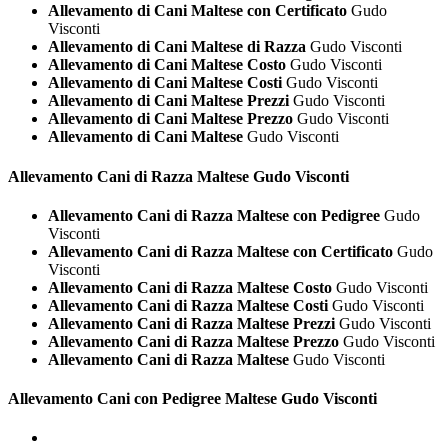
Allevamento di Cani Maltese con Certificato
Gudo
Visconti
Allevamento di Cani Maltese di Razza
Gudo Visconti
Allevamento di Cani Maltese Costo
Gudo Visconti
Allevamento di Cani Maltese Costi
Gudo Visconti
Allevamento di Cani Maltese Prezzi
Gudo Visconti
Allevamento di Cani Maltese Prezzo
Gudo Visconti
Allevamento di Cani Maltese
Gudo Visconti
Allevamento Cani di Razza
Maltese Gudo Visconti
Allevamento Cani di Razza Maltese con Pedigree
Gudo
Visconti
Allevamento Cani di Razza Maltese con Certificato
Gudo
Visconti
Allevamento Cani di Razza Maltese Costo
Gudo Visconti
Allevamento Cani di Razza Maltese Costi
Gudo Visconti
Allevamento Cani di Razza Maltese Prezzi
Gudo Visconti
Allevamento Cani di Razza Maltese Prezzo
Gudo Visconti
Allevamento Cani di Razza Maltese
Gudo Visconti
Allevamento Cani con Pedigree
Maltese Gudo Visconti