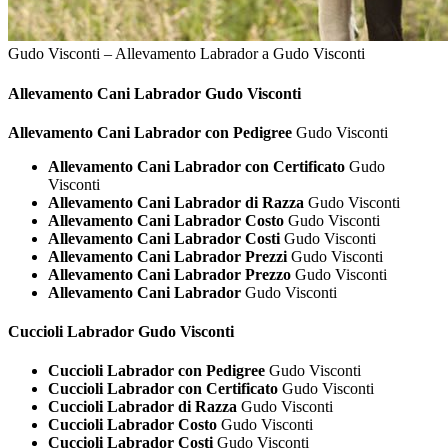
Gudo Visconti – Allevamento Labrador a Gudo Visconti
Allevamento Cani
Labrador Gudo Visconti
Allevamento Cani Labrador con Pedigree
Gudo Visconti
Allevamento Cani Labrador con Certificato
Gudo
Visconti
Allevamento Cani Labrador di Razza
Gudo Visconti
Allevamento Cani Labrador Costo
Gudo Visconti
Allevamento Cani Labrador Costi
Gudo Visconti
Allevamento Cani Labrador Prezzi
Gudo Visconti
Allevamento Cani Labrador Prezzo
Gudo Visconti
Allevamento Cani Labrador
Gudo Visconti
Cuccioli
Labrador Gudo Visconti
Cuccioli Labrador con Pedigree
Gudo Visconti
Cuccioli Labrador con Certificato
Gudo Visconti
Cuccioli Labrador di Razza
Gudo Visconti
Cuccioli Labrador Costo
Gudo Visconti
Cuccioli Labrador Costi
Gudo Visconti