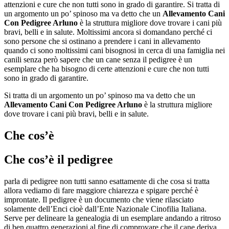
attenzioni e cure che non tutti sono in grado di garantire. Si tratta di
un argomento un po’ spinoso ma va detto che un
Allevamento Cani
Con Pedigree Arluno
è la struttura migliore dove trovare i cani più
bravi, belli e in salute. Moltissimi ancora si domandano perché ci
sono persone che si ostinano a prendere i cani in allevamento
quando ci sono moltissimi cani bisognosi in cerca di una famiglia nei
canili senza però sapere che un cane senza il pedigree è un
esemplare che ha bisogno di certe attenzioni e cure che non tutti
sono in grado di garantire.
Si tratta di un argomento un po’ spinoso ma va detto che un
Allevamento Cani Con Pedigree Arluno
è la struttura migliore
dove trovare i cani più bravi, belli e in salute.
Che cos’è
Che cos’è il pedigree
parla di pedigree non tutti sanno esattamente di che cosa si tratta
allora vediamo di fare maggiore chiarezza e spigare perché è
improntate. Il pedigree è un documento che viene rilasciato
solamente dell’Enci cioè dall’Ente Nazionale Cinofilia Italiana.
Serve per delineare la genealogia di un esemplare andando a ritroso
di ben quattro generazioni al fine di comprovare che il cane deriva