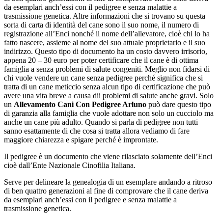
da esemplari anch’essi con il pedigree e senza malattie a
trasmissione genetica. Altre informazioni che si trovano su questa
sorta di carta di identità del cane sono il suo nome, il numero di
registrazione all’Enci nonché il nome dell’allevatore, cioè chi lo ha
fatto nascere, assieme al nome del suo attuale proprietario e il suo
indirizzo. Questo tipo di documento ha un costo davvero irrisorio,
appena 20 – 30 euro per poter certificare che il cane è di ottima
famiglia a senza problemi di salute congeniti. Meglio non fidarsi di
chi vuole vendere un cane senza pedigree perché significa che si
tratta di un cane meticcio senza alcun tipo di certificazione che può
avere una vita breve a causa dii problemi di salute anche gravi. Solo
un
Allevamento Cani Con Pedigree Arluno
può dare questo tipo
di garanzia alla famiglia che vuole adottare non solo un cucciolo ma
anche un cane più adulto. Quando si parla di pedigree non tutti
sanno esattamente di che cosa si tratta allora vediamo di fare
maggiore chiarezza e spigare perché è improntate.
Il pedigree è un documento che viene rilasciato solamente dell’Enci
cioè dall’Ente Nazionale Cinofilia Italiana.
Serve per delineare la genealogia di un esemplare andando a ritroso
di ben quattro generazioni al fine di comprovare che il cane deriva
da esemplari anch’essi con il pedigree e senza malattie a
trasmissione genetica.