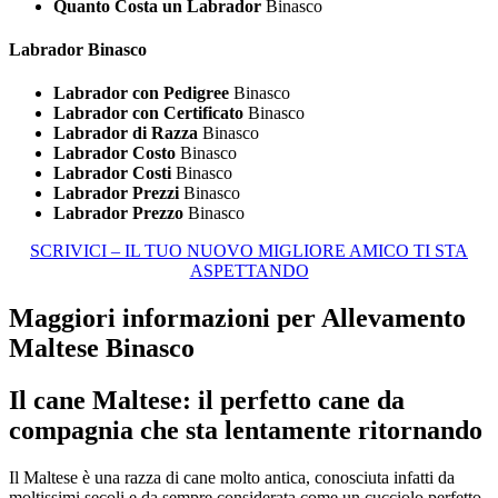
Quanto Costa un Labrador
Binasco
Labrador Binasco
Labrador con Pedigree
Binasco
Labrador con Certificato
Binasco
Labrador di Razza
Binasco
Labrador Costo
Binasco
Labrador Costi
Binasco
Labrador Prezzi
Binasco
Labrador Prezzo
Binasco
SCRIVICI – IL TUO NUOVO MIGLIORE AMICO TI STA
ASPETTANDO
Maggiori informazioni per Allevamento
Maltese Binasco
Il cane Maltese: il perfetto cane da
compagnia che sta lentamente ritornando
Il Maltese è una razza di cane molto antica, conosciuta infatti da
moltissimi secoli e da sempre considerata come un cucciolo perfetto