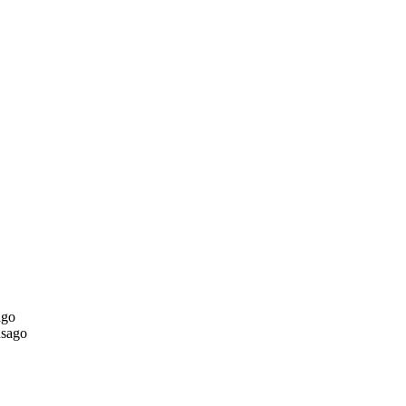
go
sago