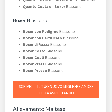
Quanto Costa un Boxer Prezzo
Biassono
Quanto Costa un Boxer
Biassono
Boxer Biassono
Boxer con Pedigree
Biassono
Boxer con Certificato
Biassono
Boxer di Razza
Biassono
Boxer Costo
Biassono
Boxer Costi
Biassono
Boxer Prezzi
Biassono
Boxer Prezzo
Biassono
SCRIVICI – IL TUO NUOVO MIGLIORE AMICO
TI STA ASPETTANDO
Allevamento Maltese