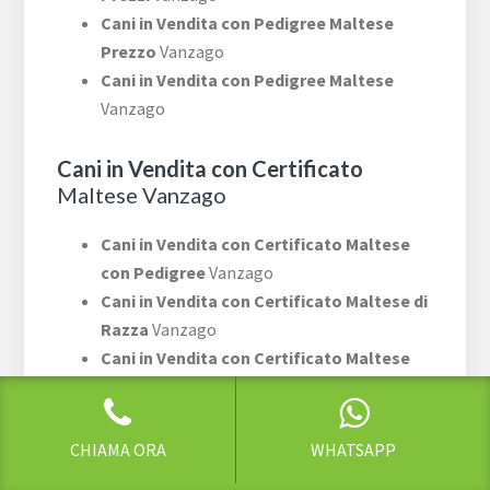
Cani in Vendita con Pedigree Maltese
Prezzo
Vanzago
Cani in Vendita con Pedigree Maltese
Vanzago
Cani in Vendita con Certificato
Maltese Vanzago
Cani in Vendita con Certificato Maltese
con Pedigree
Vanzago
Cani in Vendita con Certificato Maltese di
Razza
Vanzago
Cani in Vendita con Certificato Maltese
Costo
Vanzago
Cani in Vendita con Certificato Maltese
Costi
Vanzago
CHIAMA ORA
WHATSAPP
Cani in Vendita con Certificato Maltese