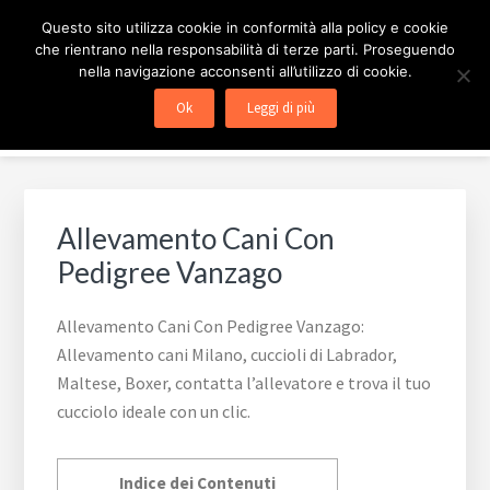
Passa
Passa
Passa
ALLEVAMENTO CANI
Questo sito utilizza cookie in conformità alla policy e cookie
alla
al
al
che rientrano nella responsabilità di terze parti. Proseguendo
navigazione
contenuto
piè
nella navigazione acconsenti all’utilizzo di cookie.
Allevamento cani Milano, cuccioli di Labrador, Maltese,
primaria
principale
di
Boxer, contatta l'allevatore e trova il tuo cucciolo ideale
Ok
Leggi di più
pagina
con un clic.
Allevamento Cani Con
Pedigree Vanzago
Allevamento Cani Con Pedigree Vanzago:
Allevamento cani Milano, cuccioli di Labrador,
Maltese, Boxer, contatta l’allevatore e trova il tuo
cucciolo ideale con un clic.
Indice dei Contenuti