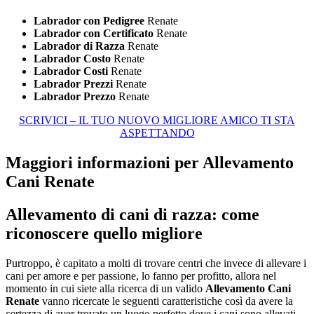
Labrador con Pedigree
Renate
Labrador con Certificato
Renate
Labrador di Razza
Renate
Labrador Costo
Renate
Labrador Costi
Renate
Labrador Prezzi
Renate
Labrador Prezzo
Renate
SCRIVICI – IL TUO NUOVO MIGLIORE AMICO TI STA
ASPETTANDO
Maggiori informazioni per Allevamento
Cani Renate
Allevamento di cani di razza: come
riconoscere quello migliore
Purtroppo, è capitato a molti di trovare centri che invece di allevare i
cani per amore e per passione, lo fanno per profitto, allora nel
momento in cui siete alla ricerca di un valido
Allevamento Cani
Renate
vanno ricercate le seguenti caratteristiche così da avere la
certezza di aver trovato un luogo perfetto dove i cani sono allevati