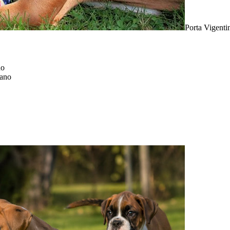
Porta Vigenti
no
lano