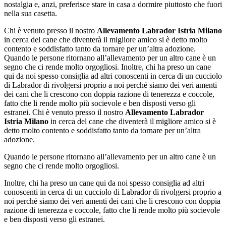
nostalgia e, anzi, preferisce stare in casa a dormire piuttosto che fuori
nella sua casetta.
Chi è venuto presso il nostro
Allevamento Labrador Istria Milano
in cerca del cane che diventerà il migliore amico si è detto molto
contento e soddisfatto tanto da tornare per un’altra adozione.
Quando le persone ritornano all’allevamento per un altro cane è un
segno che ci rende molto orgogliosi. Inoltre, chi ha preso un cane
qui da noi spesso consiglia ad altri conoscenti in cerca di un cucciolo
di Labrador di rivolgersi proprio a noi perché siamo dei veri amenti
dei cani che li crescono con doppia razione di tenerezza e coccole,
fatto che li rende molto più socievole e ben disposti verso gli
estranei. Chi è venuto presso il nostro
Allevamento Labrador
Istria Milano
in cerca del cane che diventerà il migliore amico si è
detto molto contento e soddisfatto tanto da tornare per un’altra
adozione.
Quando le persone ritornano all’allevamento per un altro cane è un
segno che ci rende molto orgogliosi.
Inoltre, chi ha preso un cane qui da noi spesso consiglia ad altri
conoscenti in cerca di un cucciolo di Labrador di rivolgersi proprio a
noi perché siamo dei veri amenti dei cani che li crescono con doppia
razione di tenerezza e coccole, fatto che li rende molto più socievole
e ben disposti verso gli estranei.