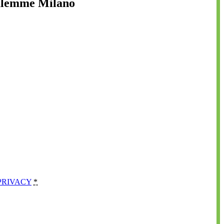
salemme Milano
PRIVACY
*