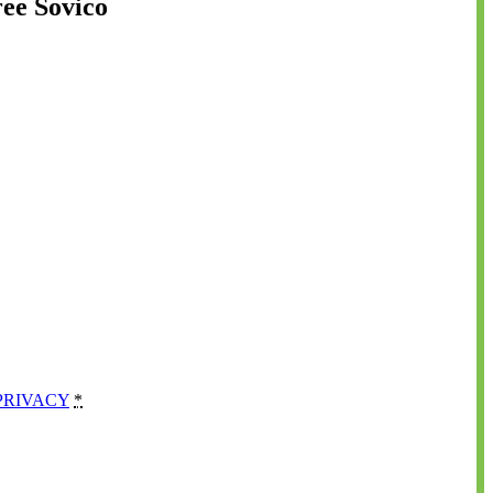
ree Sovico
PRIVACY
*