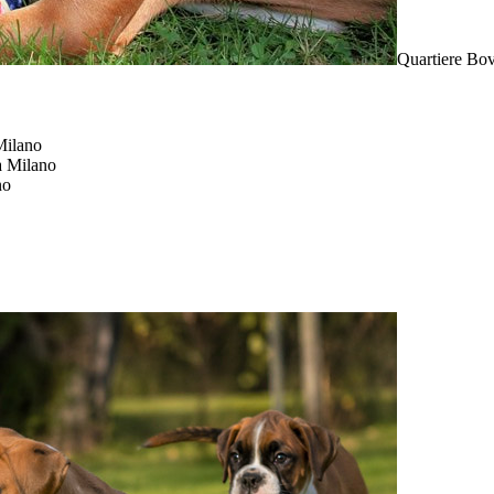
Quartiere Bov
Milano
a Milano
no