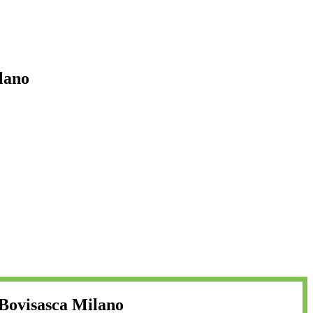
lano
 Bovisasca Milano