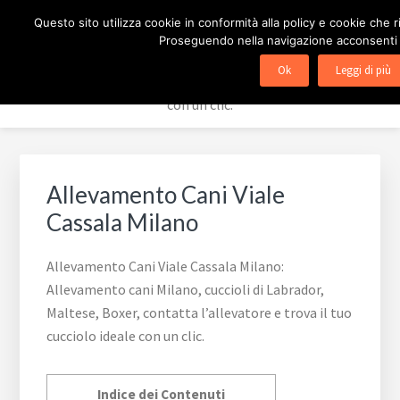
Passa
Passa
Passa
ALLEVAMENTO CANI
Questo sito utilizza cookie in conformità alla policy e cookie che r
alla
al
al
Proseguendo nella navigazione acconsenti all
navigazione
contenuto
piè
Allevamento cani Milano, cuccioli di Labrador, Maltese,
Ok
Leggi di più
primaria
principale
di
Boxer, contatta l'allevatore e trova il tuo cucciolo ideale
pagina
con un clic.
Allevamento Cani Viale
Cassala Milano
Allevamento Cani Viale Cassala Milano:
Allevamento cani Milano, cuccioli di Labrador,
Maltese, Boxer, contatta l’allevatore e trova il tuo
cucciolo ideale con un clic.
Indice dei Contenuti