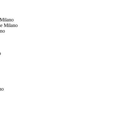
 Milano
se Milano
ano
o
no