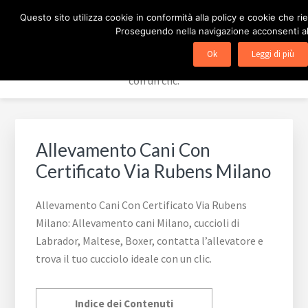
Passa
Passa
Passa
ALLEVAMENTO CANI
Questo sito utilizza cookie in conformità alla policy e cookie che rie
alla
al
al
Proseguendo nella navigazione acconsenti all’
navigazione
contenuto
piè
Allevamento cani Milano, cuccioli di Labrador, Maltese,
Ok
Leggi di più
primaria
principale
di
Boxer, contatta l'allevatore e trova il tuo cucciolo ideale
pagina
con un clic.
Allevamento Cani Con
Certificato Via Rubens Milano
Allevamento Cani Con Certificato Via Rubens
Milano: Allevamento cani Milano, cuccioli di
Labrador, Maltese, Boxer, contatta l’allevatore e
trova il tuo cucciolo ideale con un clic.
Indice dei Contenuti