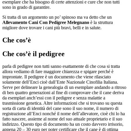
esemplare che ha bisogno di certe attenzioni e cure che non tutti
sono in grado di garantire.
Si tratta di un argomento un po’ spinoso ma va detto che un
Allevamento Cani Con Pedigree Melegnano
è la struttura
migliore dove trovare i cani più bravi, belli e in salute.
Che cos’è
Che cos’è il pedigree
parla di pedigree non tutti sanno esattamente di che cosa si tratta
allora vediamo di fare maggiore chiarezza e spigare perché è
improntate. Il pedigree è un documento che viene rilasciato
solamente dell’Enci cioè dall’Ente Nazionale Cinofilia Italiana.
Serve per delineare la genealogia di un esemplare andando a ritroso
di ben quattro generazioni al fine di comprovare che il cane deriva
da esemplari anch’essi con il pedigree e senza malattie a
trasmissione genetica. Altre informazioni che si trovano su questa
sorta di carta di identità del cane sono il suo nome, il numero di
registrazione all’Enci nonché il nome dell’allevatore, cioè chi lo ha
fatto nascere, assieme al nome del suo attuale proprietario e il suo
indirizzo. Questo tipo di documento ha un costo davvero irrisorio,
appena 20 – 30 euro per poter certificare che il cane è di ottima