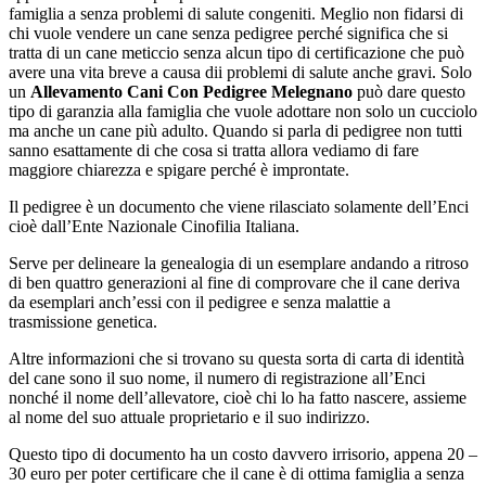
famiglia a senza problemi di salute congeniti. Meglio non fidarsi di
chi vuole vendere un cane senza pedigree perché significa che si
tratta di un cane meticcio senza alcun tipo di certificazione che può
avere una vita breve a causa dii problemi di salute anche gravi. Solo
un
Allevamento Cani Con Pedigree Melegnano
può dare questo
tipo di garanzia alla famiglia che vuole adottare non solo un cucciolo
ma anche un cane più adulto. Quando si parla di pedigree non tutti
sanno esattamente di che cosa si tratta allora vediamo di fare
maggiore chiarezza e spigare perché è improntate.
Il pedigree è un documento che viene rilasciato solamente dell’Enci
cioè dall’Ente Nazionale Cinofilia Italiana.
Serve per delineare la genealogia di un esemplare andando a ritroso
di ben quattro generazioni al fine di comprovare che il cane deriva
da esemplari anch’essi con il pedigree e senza malattie a
trasmissione genetica.
Altre informazioni che si trovano su questa sorta di carta di identità
del cane sono il suo nome, il numero di registrazione all’Enci
nonché il nome dell’allevatore, cioè chi lo ha fatto nascere, assieme
al nome del suo attuale proprietario e il suo indirizzo.
Questo tipo di documento ha un costo davvero irrisorio, appena 20 –
30 euro per poter certificare che il cane è di ottima famiglia a senza