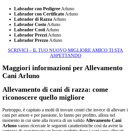
Labrador con Pedigree
Arluno
Labrador con Certificato
Arluno
Labrador di Razza
Arluno
Labrador Costo
Arluno
Labrador Costi
Arluno
Labrador Prezzi
Arluno
Labrador Prezzo
Arluno
SCRIVICI – IL TUO NUOVO MIGLIORE AMICO TI STA
ASPETTANDO
Maggiori informazioni per Allevamento
Cani Arluno
Allevamento di cani di razza: come
riconoscere quello migliore
Purtroppo, è capitato a molti di trovare centri che invece di allevare i
cani per amore e per passione, lo fanno per profitto, allora nel
momento in cui siete alla ricerca di un valido
Allevamento Cani
Arluno
vanno ricercate le seguenti caratteristiche così da avere la
certezza di aver trovato un luogo perfetto dove i cani sono allevati