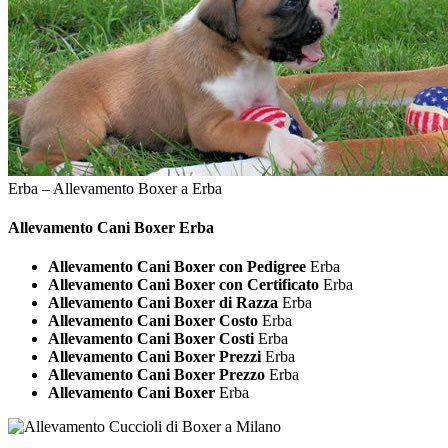
Erba – Allevamento Boxer a Erba
Allevamento Cani
Boxer Erba
Allevamento Cani Boxer con Pedigree
Erba
Allevamento Cani Boxer con Certificato
Erba
Allevamento Cani Boxer di Razza
Erba
Allevamento Cani Boxer Costo
Erba
Allevamento Cani Boxer Costi
Erba
Allevamento Cani Boxer Prezzi
Erba
Allevamento Cani Boxer Prezzo
Erba
Allevamento Cani Boxer
Erba