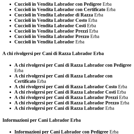
Cuccioli in Vendita Labrador con Pedigree
Erba
Cuccioli in Vendita Labrador con Certificato
Erba
Cuccioli in Vendita Labrador di Razza
Erba
Cuccioli in Vendita Labrador Costo
Erba
Cuccioli in Vendita Labrador Costi
Erba
Cuccioli in Vendita Labrador Prezzi
Erba
Cuccioli in Vendita Labrador Prezzo
Erba
Cuccioli in Vendita Labrador
Erba
A chi rivolgersi per Cani di Razza
Labrador Erba
A chi rivolgersi per Cani di Razza Labrador con Pedigree
Erba
A chi rivolgersi per Cani di Razza Labrador con
Certificato
Erba
A chi rivolgersi per Cani di Razza Labrador Costo
Erba
A chi rivolgersi per Cani di Razza Labrador Costi
Erba
A chi rivolgersi per Cani di Razza Labrador Prezzi
Erba
A chi rivolgersi per Cani di Razza Labrador Prezzo
Erba
A chi rivolgersi per Cani di Razza Labrador
Erba
Informazioni per Cani
Labrador Erba
Informazioni per Cani Labrador con Pedigree
Erba