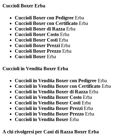
Cuccioli
Boxer Erba
Cuccioli Boxer con Pedigree
Erba
Cuccioli Boxer con Certificato
Erba
Cuccioli Boxer di Razza
Erba
Cuccioli Boxer Costo
Erba
Cuccioli Boxer Costi
Erba
Cuccioli Boxer Prezzi
Erba
Cuccioli Boxer Prezzo
Erba
Cuccioli Boxer
Erba
Cuccioli in Vendita
Boxer Erba
Cuccioli in Vendita Boxer con Pedigree
Erba
Cuccioli in Vendita Boxer con Certificato
Erba
Cuccioli in Vendita Boxer di Razza
Erba
Cuccioli in Vendita Boxer Costo
Erba
Cuccioli in Vendita Boxer Costi
Erba
Cuccioli in Vendita Boxer Prezzi
Erba
Cuccioli in Vendita Boxer Prezzo
Erba
Cuccioli in Vendita Boxer
Erba
A chi rivolgersi per Cani di Razza
Boxer Erba