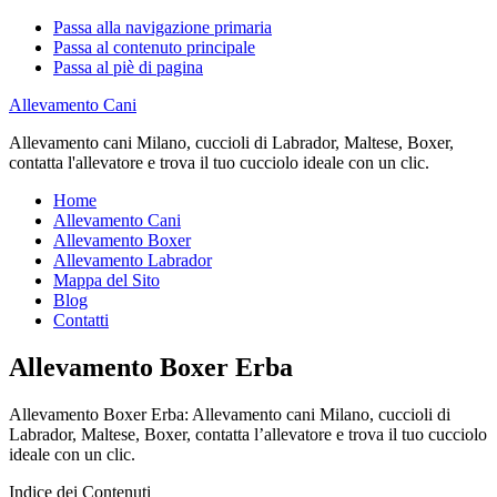
Passa alla navigazione primaria
Passa al contenuto principale
Passa al piè di pagina
Allevamento Cani
Allevamento cani Milano, cuccioli di Labrador, Maltese, Boxer,
contatta l'allevatore e trova il tuo cucciolo ideale con un clic.
Home
Allevamento Cani
Allevamento Boxer
Allevamento Labrador
Mappa del Sito
Blog
Contatti
Allevamento Boxer Erba
Allevamento Boxer Erba: Allevamento cani Milano, cuccioli di
Labrador, Maltese, Boxer, contatta l’allevatore e trova il tuo cucciolo
ideale con un clic.
Indice dei Contenuti