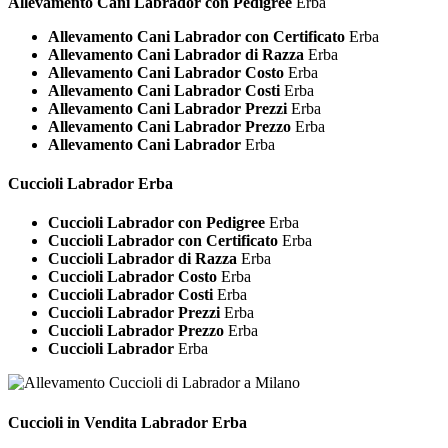
Allevamento Cani Labrador con Pedigree
Erba
Allevamento Cani Labrador con Certificato
Erba
Allevamento Cani Labrador di Razza
Erba
Allevamento Cani Labrador Costo
Erba
Allevamento Cani Labrador Costi
Erba
Allevamento Cani Labrador Prezzi
Erba
Allevamento Cani Labrador Prezzo
Erba
Allevamento Cani Labrador
Erba
Cuccioli
Labrador Erba
Cuccioli Labrador con Pedigree
Erba
Cuccioli Labrador con Certificato
Erba
Cuccioli Labrador di Razza
Erba
Cuccioli Labrador Costo
Erba
Cuccioli Labrador Costi
Erba
Cuccioli Labrador Prezzi
Erba
Cuccioli Labrador Prezzo
Erba
Cuccioli Labrador
Erba
Cuccioli in Vendita
Labrador Erba