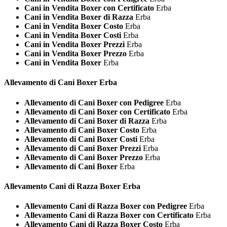
Cani in Vendita Boxer con Certificato
Erba
Cani in Vendita Boxer di Razza
Erba
Cani in Vendita Boxer Costo
Erba
Cani in Vendita Boxer Costi
Erba
Cani in Vendita Boxer Prezzi
Erba
Cani in Vendita Boxer Prezzo
Erba
Cani in Vendita Boxer
Erba
Allevamento di Cani
Boxer Erba
Allevamento di Cani Boxer con Pedigree
Erba
Allevamento di Cani Boxer con Certificato
Erba
Allevamento di Cani Boxer di Razza
Erba
Allevamento di Cani Boxer Costo
Erba
Allevamento di Cani Boxer Costi
Erba
Allevamento di Cani Boxer Prezzi
Erba
Allevamento di Cani Boxer Prezzo
Erba
Allevamento di Cani Boxer
Erba
Allevamento Cani di Razza
Boxer Erba
Allevamento Cani di Razza Boxer con Pedigree
Erba
Allevamento Cani di Razza Boxer con Certificato
Erba
Allevamento Cani di Razza Boxer Costo
Erba