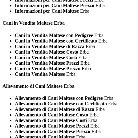
Informazioni per Cani Maltese Prezzo
Erba
Informazioni per Cani Maltese
Erba
Cani in Vendita
Maltese Erba
Cani in Vendita Maltese con Pedigree
Erba
Cani in Vendita Maltese con Certificato
Erba
Cani in Vendita Maltese di Razza
Erba
Cani in Vendita Maltese Costo
Erba
Cani in Vendita Maltese Costi
Erba
Cani in Vendita Maltese Prezzi
Erba
Cani in Vendita Maltese Prezzo
Erba
Cani in Vendita Maltese
Erba
Allevamento di Cani
Maltese Erba
Allevamento di Cani Maltese con Pedigree
Erba
Allevamento di Cani Maltese con Certificato
Erba
Allevamento di Cani Maltese di Razza
Erba
Allevamento di Cani Maltese Costo
Erba
Allevamento di Cani Maltese Costi
Erba
Allevamento di Cani Maltese Prezzi
Erba
Allevamento di Cani Maltese Prezzo
Erba
Allevamento di Cani Maltese
Erba