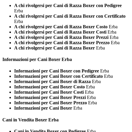
A chi rivolgersi per Cani di Razza Boxer con Pedigree
Erba
A chi rivolgersi per Cani di Razza Boxer con Certificato
Erba
A chi rivolgersi per Cani di Razza Boxer Costo
Erba
A chi rivolgersi per Cani di Razza Boxer Costi
Erba
A chi rivolgersi per Cani di Razza Boxer Prezzi
Erba
A chi rivolgersi per Cani di Razza Boxer Prezzo
Erba
A chi rivolgersi per Cani di Razza Boxer
Erba
Informazioni per Cani
Boxer Erba
Informazioni per Cani Boxer con Pedigree
Erba
Informazioni per Cani Boxer con Certificato
Erba
Informazioni per Cani Boxer di Razza
Erba
Informazioni per Cani Boxer Costo
Erba
Informazioni per Cani Boxer Costi
Erba
Informazioni per Cani Boxer Prezzi
Erba
Informazioni per Cani Boxer Prezzo
Erba
Informazioni per Cani Boxer
Erba
Cani in Vendita
Boxer Erba
Cani in Vendita Boxer con Pedigree
Erba