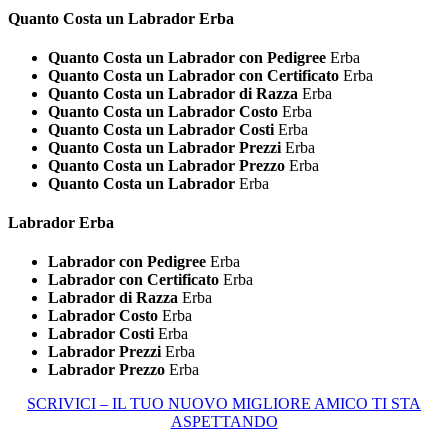
Quanto Costa un
Labrador Erba
Quanto Costa un Labrador con Pedigree
Erba
Quanto Costa un Labrador con Certificato
Erba
Quanto Costa un Labrador di Razza
Erba
Quanto Costa un Labrador Costo
Erba
Quanto Costa un Labrador Costi
Erba
Quanto Costa un Labrador Prezzi
Erba
Quanto Costa un Labrador Prezzo
Erba
Quanto Costa un Labrador
Erba
Labrador Erba
Labrador con Pedigree
Erba
Labrador con Certificato
Erba
Labrador di Razza
Erba
Labrador Costo
Erba
Labrador Costi
Erba
Labrador Prezzi
Erba
Labrador Prezzo
Erba
SCRIVICI – IL TUO NUOVO MIGLIORE AMICO TI STA
ASPETTANDO