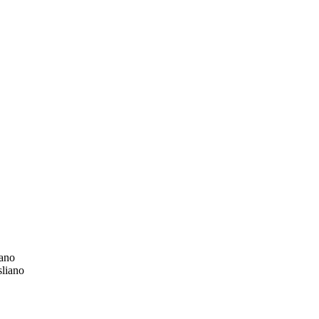
ano
liano