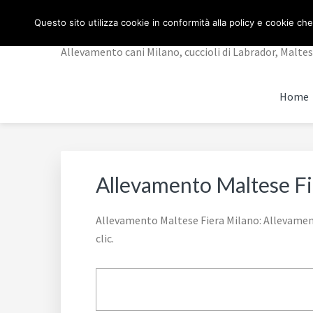
Passa
Passa
Passa
ALLEVAMENTO CANI
Questo sito utilizza cookie in conformità alla policy e cookie che
alla
al
al
navigazione
contenuto
piè
Allevamento cani Milano, cuccioli di Labrador, Maltese,
primaria
principale
di
pagina
Home
Allevamento Maltese Fi
Allevamento Maltese Fiera Milano: Allevamento 
clic.