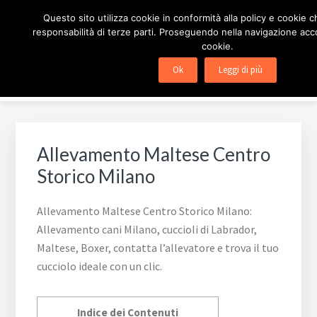
Passa
Passa
Passa
ALLEVAMENTO CANI
Questo sito utilizza cookie in conformità alla policy e cookie c
alla
al
al
responsabilità di terze parti. Proseguendo nella navigazione accon
navigazione
contenuto
piè
cookie.
Allevamento cani Milano, cuccioli di Labrador, Maltese,
primaria
principale
di
Boxer, contatta l'allevatore e trova il tuo cucciolo ideale
Ok
Leggi di più
pagina
con un clic.
Allevamento Maltese Centro
Storico Milano
Allevamento Maltese Centro Storico Milano:
Allevamento cani Milano, cuccioli di Labrador,
Maltese, Boxer, contatta l’allevatore e trova il tuo
cucciolo ideale con un clic.
Indice dei Contenuti