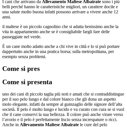
I cani che arrivano da
Allevamento Maltese Albairate
sono i più
belli perché hanno le caratteristiche migliori, un carattere docile e
una salute molto buona infatti possono arrivare a vivere anche 12
anni.
il maltese è un piccolo cagnolino che si adatta benissimo anche la
vita in appartamento anche se è consigliabile fargli fare delle
passeggiate nel verde.
È un cane molto adatto anche a chi vive in città e lo si può portare
dappertutto anche in una pratica borsa; sulla metropolitana, per
esempio senza problemi.
Come si pres
Come si presenta
uno dei cani di piccolo taglia più noti e amati che si contraddistingue
per il suo pelo lungo e dal colore bianco che gli dona un aspetto
molo elegante, infatti da sempre al guinzaglio delle signore dell’alta
società. Il pelo è molto lungo e lucido e va curato con cura se si vuol
che il cane conservi la sua bellezza. Il colore può anche virare verso
l’avorio e il pelo è perfettamente liscio senza increspature o ricci.
Anche in
Allevamento Maltese Albairate
le cure del pelo