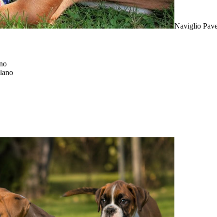
Naviglio Pav
no
lano