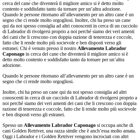
cerca del cane che diventerà il migliore amico si è detto molto
contento e soddisfatto tanto da tornare per un’altra adozione.
Quando le persone ritornano all’allevamento per un altro cane è un
segno che ci rende molto orgogliosi. Inoltre, chi ha preso un cane
qui da noi spesso consiglia ad altri conoscenti in cerca di un cucciolo
di Labrador di rivolgersi proprio a noi perché siamo dei veri amenti
dei cani che li crescono con doppia razione di tenerezza e coccole,
fatto che li rende molto più socievole e ben disposti verso gli
estranei. Chi è venuto presso il nostro
Allevamento Labrador
Caponago
in cerca del cane che diventerà il migliore amico si è
detto molto contento e soddisfatto tanto da tornare per un’altra
adozione.
Quando le persone ritornano all’allevamento per un altro cane è un
segno che ci rende molto orgogliosi.
Inoltre, chi ha preso un cane qui da noi spesso consiglia ad altri
conoscenti in cerca di un cucciolo di Labrador di rivolgersi proprio a
noi perché siamo dei veri amenti dei cani che li crescono con doppia
razione di tenerezza e coccole, fatto che li rende molto più socievole
e ben disposti verso gli estranei.
Spesso un
Allevamento Labrador Caponago
si occupa anche di
cani Golden Retriver, una razza simile che è anch’essa molto amata.
Oggi i Labrador e i Golden Retriver vengono incrociati con altri