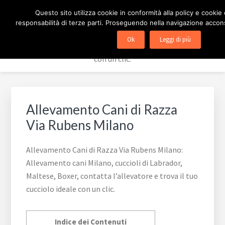
Passa
Passa
Passa
ALLEVAMENTO CANI
Questo sito utilizza cookie in conformità alla policy e cookie
alla
al
al
responsabilità di terze parti. Proseguendo nella navigazione acconsen
navigazione
contenuto
piè
Allevamento cani Milano, cuccioli di Labrador, Maltese,
Ok
Leggi di più
primaria
principale
di
Boxer, contatta l'allevatore e trova il tuo cucciolo ideale
pagina
con un clic.
Allevamento Cani di Razza
Via Rubens Milano
Allevamento Cani di Razza Via Rubens Milano:
Allevamento cani Milano, cuccioli di Labrador,
Maltese, Boxer, contatta l’allevatore e trova il tuo
cucciolo ideale con un clic.
Indice dei Contenuti