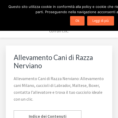
Passa
Passa
Passa
ALLEVAMENTO CANI
Questo sito utilizza cookie in conformità alla policy e cookie che ri
alla
al
al
parti. Proseguendo nella navigazione acconsenti all
navigazione
contenuto
piè
Allevamento cani Milano, cuccioli di Labrador, Maltese,
Ok
Leggi di più
primaria
principale
di
Boxer, contatta l'allevatore e trova il tuo cucciolo ideale
pagina
con un clic.
Allevamento Cani di Razza
Nerviano
Allevamento Cani di Razza Nerviano: Allevamento
cani Milano, cuccioli di Labrador, Maltese, Boxer,
contatta l’allevatore e trova il tuo cucciolo ideale
con un clic.
Indice dei Contenuti