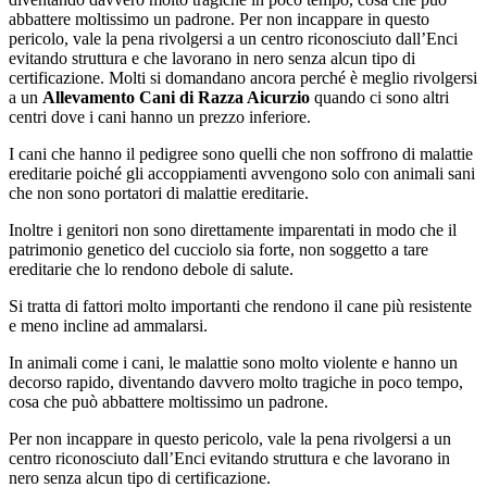
abbattere moltissimo un padrone. Per non incappare in questo
pericolo, vale la pena rivolgersi a un centro riconosciuto dall’Enci
evitando struttura e che lavorano in nero senza alcun tipo di
certificazione. Molti si domandano ancora perché è meglio rivolgersi
a un
Allevamento Cani di Razza Aicurzio
quando ci sono altri
centri dove i cani hanno un prezzo inferiore.
I cani che hanno il pedigree sono quelli che non soffrono di malattie
ereditarie poiché gli accoppiamenti avvengono solo con animali sani
che non sono portatori di malattie ereditarie.
Inoltre i genitori non sono direttamente imparentati in modo che il
patrimonio genetico del cucciolo sia forte, non soggetto a tare
ereditarie che lo rendono debole di salute.
Si tratta di fattori molto importanti che rendono il cane più resistente
e meno incline ad ammalarsi.
In animali come i cani, le malattie sono molto violente e hanno un
decorso rapido, diventando davvero molto tragiche in poco tempo,
cosa che può abbattere moltissimo un padrone.
Per non incappare in questo pericolo, vale la pena rivolgersi a un
centro riconosciuto dall’Enci evitando struttura e che lavorano in
nero senza alcun tipo di certificazione.