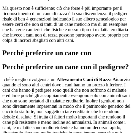
Ma questo non è sufficiente; ciò che forse è più importante per il
riconoscimento di un cane di razza è la sua discendenza: il pedigree
risale di ben 4 generazioni indicando il suo albero genealogico per
essere certi che non si tratti di un cane meticcio ma di un esemplare
che ha certe cantieristiche fisiche e nessun tipo di malattia ereditaria
che invece i cani non di razza possono purtroppo avere, proprio per
colpa di incroci sbagliati con altri cani.
Perché preferire un cane con
Perché preferire un cane con il pedigree?
rché è meglio rivolgersi a un
Allevamento Cani di Razza Aicurzio
quando ci sono altri centri dove i cani hanno un prezzo inferiore. I
cani che hanno il pedigree sono quelli che non soffrono di malattie
ereditarie poiché gli accoppiamenti avvengono solo con animali sani
che non sono portatori di malattie ereditarie. Inoltre i genitori non
sono direttamente imparentati in modo che il patrimonio genetico del
cucciolo sia forte, non soggetto a tare ereditarie che lo rendono
debole di salute. Si tratta di fattori molto importanti che rendono il
cane più resistente e meno incline ad ammalarsi. In animali come i
cani, le malattie sono molto violente e hanno un decorso rapido,
diventando davvero molto tragiche in poco tempo, cosa che può