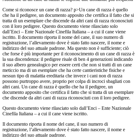
Come si riconosce un cane di razza?
p>Un cane di razza è quello
che ha il pedigree, un documento apposito che certifica il fatto che si
tratta di un esemplare che discende da altri cani di razza riconosciuti
con il loro pedigree. Questo documento viene rilasciato solo
dall’Enci – Ente Nazionale Cinefila Italiana – a cui il cane viene
iscritto. Il documento riporta il nome del cane, il suo numero di
registrazione, l’allevamento dove è stato fatto nascere, il nome e
indirizzo del suo attuale padrone. Ma questo non è sufficiente; ciò
che forse è più importante per il riconoscimento di un cane di razza è
la sua discendenza: il pedigree risale di ben 4 generazioni indicando
il suo albero genealogico per essere certi che non si tratti di un cane
meticcio ma di un esemplare che ha certe cantieristiche fisiche e
nessun tipo di malattia ereditaria che invece i cani non di razza
possono purtroppo avere, proprio per colpa di incroci sbagliati con
altri cani. Un cane di razza è quello che ha il pedigree, un
documento apposito che certifica il fatto che si tratta di un esemplare
che discende da altri cani di razza riconosciuti con il loro pedigree.
Questo documento viene rilasciato solo dall’Enci – Ente Nazionale
Cinefila Italiana – a cui il cane viene iscritto.
Il documento riporta il nome del cane, il suo numero di
registrazione, l’allevamento dove è stato fatto nascere, il nome e
indirizzo del suo attuale padrone.