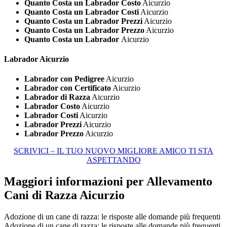
Quanto Costa un Labrador Costo
Aicurzio
Quanto Costa un Labrador Costi
Aicurzio
Quanto Costa un Labrador Prezzi
Aicurzio
Quanto Costa un Labrador Prezzo
Aicurzio
Quanto Costa un Labrador
Aicurzio
Labrador Aicurzio
Labrador con Pedigree
Aicurzio
Labrador con Certificato
Aicurzio
Labrador di Razza
Aicurzio
Labrador Costo
Aicurzio
Labrador Costi
Aicurzio
Labrador Prezzi
Aicurzio
Labrador Prezzo
Aicurzio
SCRIVICI – IL TUO NUOVO MIGLIORE AMICO TI STA
ASPETTANDO
Maggiori informazioni per Allevamento
Cani di Razza Aicurzio
Adozione di un cane di razza: le risposte alle domande più frequenti
Adozione di un cane di razza: le risposte alle domande più frequenti