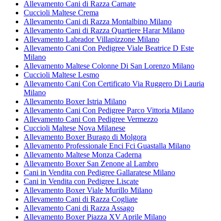
Allevamento Cani di Razza Carnate
Cuccioli Maltese Crema
Allevamento Cani di Razza Montalbino Milano
Allevamento Cani di Razza Quartiere Harar Milano
Allevamento Labrador Villapizzone Milano
Allevamento Cani Con Pedigree Viale Beatrice D Este
Milano
Allevamento Maltese Colonne Di San Lorenzo Milano
Cuccioli Maltese Lesmo
Allevamento Cani Con Certificato Via Ruggero Di Lauria
Milano
Allevamento Boxer Istria Milano
Allevamento Cani Con Pedigree Parco Vittoria Milano
Allevamento Cani Con Pedigree Vermezzo
Cuccioli Maltese Nova Milanese
Allevamento Boxer Burago di Molgora
Allevamento Professionale Enci Fci Guastalla Milano
Allevamento Maltese Monza Caderna
Allevamento Boxer San Zenone al Lambro
Cani in Vendita con Pedigree Gallaratese Milano
Cani in Vendita con Pedigree Liscate
Allevamento Boxer Viale Murillo Milano
Allevamento Cani di Razza Cogliate
Allevamento Cani di Razza Assago
Allevamento Boxer Piazza XV Aprile Milano